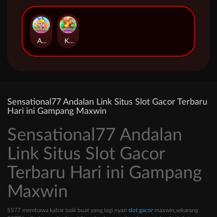
Alice Run
K.O. Island
Sensational77 Andalan Link Situs Slot Gacor Terbaru
Hari ini Gampang Maxwin
Sensational77 Andalan
Link Situs Slot Gacor
Terbaru Hari ini Gampang
Maxwin
SS77 membawa kabar baik buat yang lagi nyari
slot gacor
maxwin,sekarang