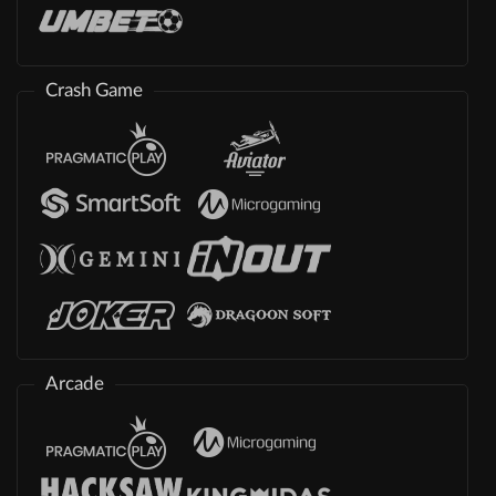
Crash Game
Arcade