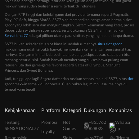
SS77 hadir dengan berbagai fitur dan keunggulan dengan teknologi slot gacor
maxwin yang sudah berlisensi resmi terbaik di indonesia.
Dengan RTP tinggi dan koleksi game dari provider ternama seperti Pragmatic
Play, PG Soft, hingga Slot88, SS77 siap memberikan pengalaman bermain slot
gacor yang lebih seru dan menguntungkan. Sistem keamanan yang ketat, proses
deposit dan withdraw super cepat, serta dukungan CS 24 jam menjadikan
Sensational77
sebagai pilihan utama para slotters yang ingin cuan tanpa drama.
SS77 bukan sekadar situs slot biasa ini adalah rumahnya
situs slot gacor
maxwin yang udah terbukti banyak memberikan kemenangan sensasional tiap
harinya. Dengan minimal bet receh tapi peluang jackpot besar, siapa pun bisa
menang besar di sini. Sudah banyak member yang sukses bawa pulang cuan
ratusan juta dari game-game favorit seperti Gates of Olympus, Starlight
Princess, dan Sweet Bonanza.
Jadi, tunggu apa lagi? Segera daftar dan rasakan sensasi main di SS77, situs
slot
gacor maxwin terbaik di Indonesia. Cuan bukan lagi mimpi, asal mainnya di
tempat yang tepat!
Kebijaksanaan
Platform
Kategori
Dukungan
Komunitas
Tentang
Promosi
Hot
+855762
Whatsa
SENSATIONAL77
Games
828023
pp
Loyalty
Responsible
Slots
ss77ad
Telegra