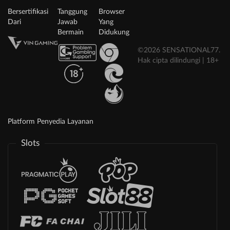
Bersertifikasi
Tanggung
Browser
Dari
Jawab
Yang
Bermain
Didukung
©2026 SENSATIONAL77.
Hak cipta dilindungi | 18+
Platform Penyedia Layanan
Slots