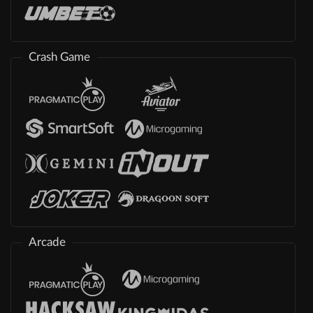
Crash Game
Arcade