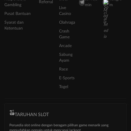
Referral
Gambling
min
m
Live
Pusat Bantuan
Casino
Syarat dan
Olahraga
Ketentuan
Crash
Game
Arcade
Sabung
Ayam
Race
E-Sports
Togel
TARUHAN SLOT
Penyedia slot online dengan beragam pilihan game menarik yang
memudahkan pemain untuk mencapai jackpot