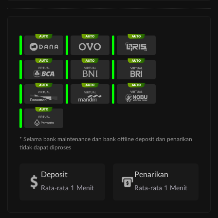
* Selama bank maintenance dan bank offline deposit dan penarikan
tidak dapat diproses
Deposit
Penarikan
Rata-rata 1 Menit
Rata-rata 1 Menit